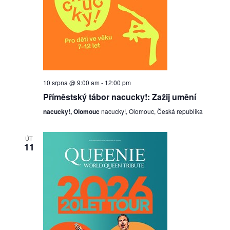
10 srpna @ 9:00 am
-
12:00 pm
Příměstský tábor nacucky!: Zažij umění
nacucky!, Olomouc
nacucky!, Olomouc, Česká republika
ÚT
11