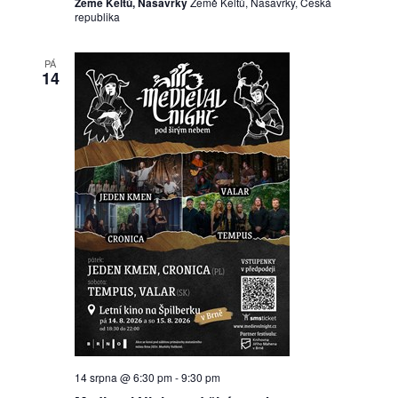
Země Keltů, Nasavrky
Země Keltů, Nasavrky, Česká
republika
PÁ
14
14 srpna @ 6:30 pm
-
9:30 pm