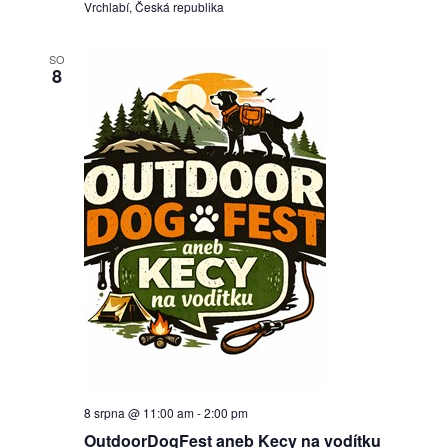
Vrchlabí, Česká republika
SO
8
8 srpna @ 11:00 am
-
2:00 pm
OutdoorDogFest aneb Kecy na vodítku