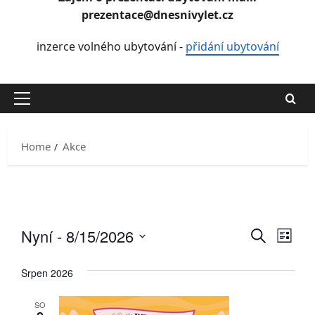
prezentace@dnesnivylet.cz
inzerce volného ubytování -
přidání ubytování
Primary
Menu
Home
Akce
Nyní
 - 
8/15/2026
Navig
Nav
Hledat
Sezna
Vyberte
pro
pro
datum.
Srpen 2026
zob
hledán
Akc
SO