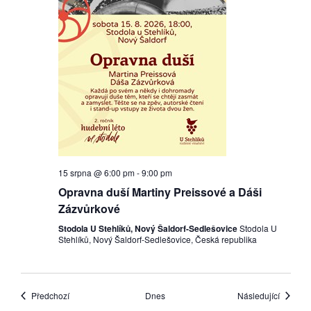
15 srpna @ 6:00 pm
-
9:00 pm
Opravna duší Martiny Preissové a Dáši
Zázvůrkové
Stodola U Stehlíků, Nový Šaldorf-Sedlešovice
Stodola U
Stehlíků, Nový Šaldorf-Sedlešovice, Česká republika
Akce
Akce
Předchozí
Dnes
Následující