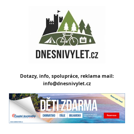
Skip
to
content
Dotazy, info, spolupráce, reklama mail:
info@dnesnivylet.cz