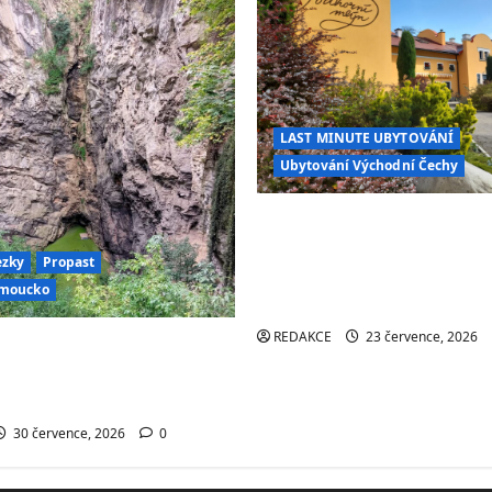
LAST MINUTE UBYTOVÁNÍ
Ubytování Východní Čechy
Penzion Podhorní mlýn 
ubytování v Kostelci nad
ezky
Propast
wellness, restaurací a 
omoucko
zázemím pro turisty i cy
REDAKCE
23 července, 2026
propast – místo, které
rývá jedno z největších
 české přírody
30 července, 2026
0