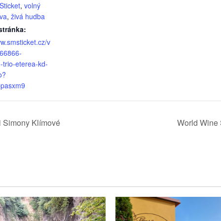
ticket
,
volný
va
,
živá hudba
tránka:
ww.smsticket.cz/v
/66866-
trio-eterea-kd-
o?
ppasxm9
i Simony Klímové
World Wine