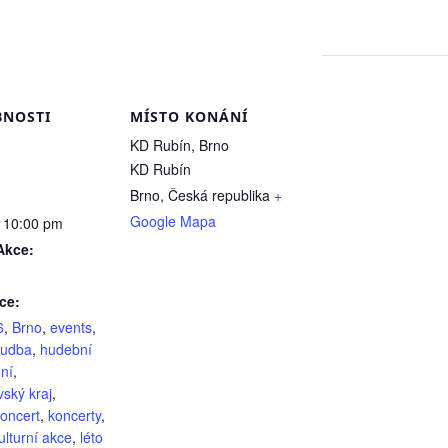
NOSTI
MÍSTO KONÁNÍ
KD Rubín, Brno
KD Rubín
Brno
,
Česká republika
+
Google Mapa
- 10:00 pm
Akce:
ce:
6
,
Brno
,
events
,
hudba
,
hudební
ní
,
ský kraj
,
oncert
,
koncerty
,
ulturní akce
,
léto