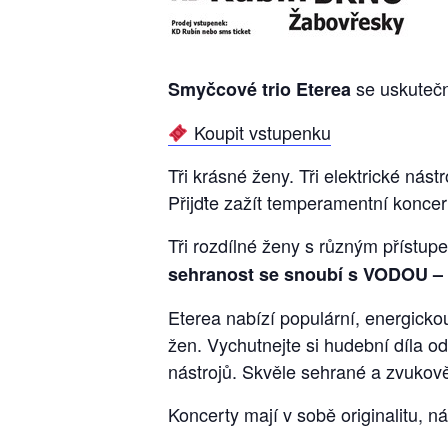
se uskuteč
Smyčcové trio Eterea
Koupit vstupenku
Tři krásné ženy. Tři elektrické nástr
Přijďte zažít temperamentní koncert
Tři rozdílné ženy s různým přístup
sehranost se snoubí s VODOU – 
Eterea nabízí populární, energicko
žen. Vychutnejte si hudební díla od
nástrojů. Skvěle sehrané a zvukově
Koncerty mají v sobě originalitu, n