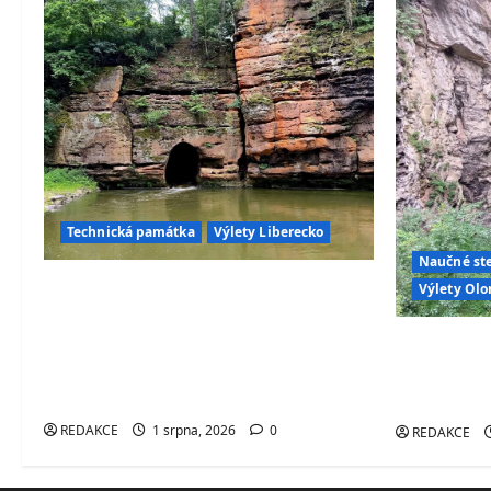
Technická památka
Výlety Liberecko
Naučné st
Průrva Ploučnice – jedinečný
Výlety Ol
ručně vytesaný tunel, kterým
protéká řeka. Objevte jednu z
Hranická 
nejzajímavějších technických
dodnes uk
památek Česka
tajemství
REDAKCE
1 srpna, 2026
0
REDAKCE