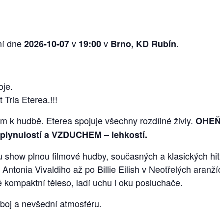
ní dne
v
v
.
2026-10-07
19:00
Brno, KD Rubín
oje.
 Tria Eterea.!!!
em k hudbě. Eterea spojuje všechny rozdílné živly.
OHEŇ 
plynulostí a VZDUCHEM – lehkostí.
u show plnou filmové hudby, současných a klasických hitů
 Antonia Vivaldiho až po Billie Eilish v Neotřelých aran
 kompaktní těleso, ladí uchu i oku posluchače.
áboj a nevšední atmosféru.