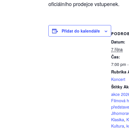
oficiálního prodejce vstupenek.
Přidat do kalendáře
PODROB
Datum:
7 října
Čas:
7:00 pm 
Rubrika 
Koncert
Štítky Ak
akce 202
Filmová 
představe
Jihomorav
Klasika
,
K
Kultura
,
k