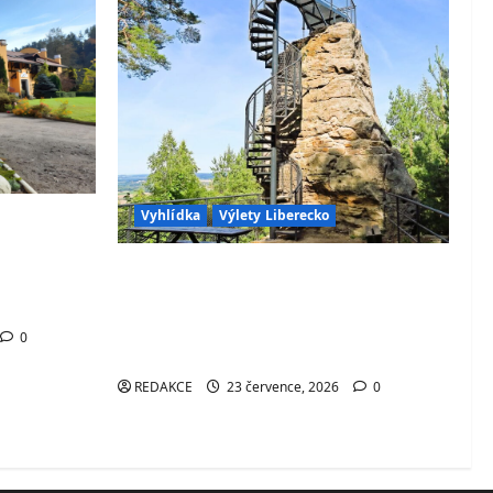
Vyhlídka
Výlety Liberecko
– stylové
 Orlicí s
Skalní vyhlídka Hlavatice –
skvělým
ikonická vyhlídka v Českém ráji s
klisty
výhledem na Turnov, Kozákov i
0
údolí Jizery
REDAKCE
23 července, 2026
0