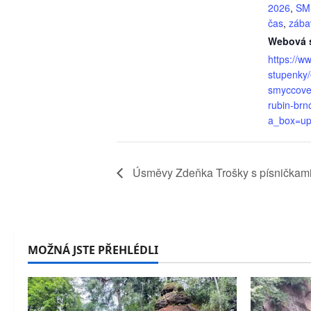
2026
,
SMS
čas
,
zába
Webová s
https://w
stupenky
smyccove-
rubin-brn
a_box=u
Úsměvy Zdeňka Trošky s písničkam
MOŽNÁ JSTE PŘEHLÉDLI