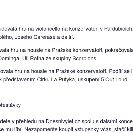
udovala hru na violoncello na konzervatoři v Pardubicíc
lého, Josého Carerase a další
.
vala hru na housle na Pražské konzervatoři, pokračov
Dominga, Uli Rotha ze skupiny Scorpions.
ovala hru na housle na Pražské konzervatoři. Podílí se i
k představením Cirku La Putyka, uskupení 5 Out Loud.
přestávky
ajdete v přehledu na
Dnesnivylet.cz
spolu s dalšími koncer
se mu líbí. Nezapomeňte koupit vstupenky včas, stačí kl