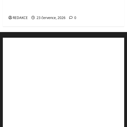
vyhlídka v Českém ráji s výhledem na
Turnov, Kozákov i údolí Jizery
REDAKCE
23 července, 2026
0
Rady a tipy
Výhodné ubytování v ČR
Turistické vybavení
Turistické mapy
Affiliate
Partneři
Slevové kupóny
Aktuální počasí