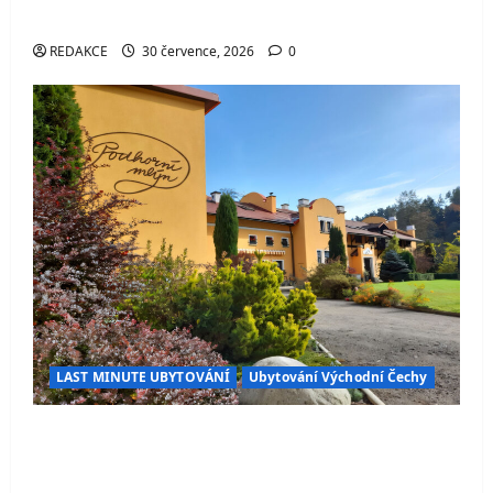
přírody
REDAKCE
30 července, 2026
0
LAST MINUTE UBYTOVÁNÍ
Ubytování Východní Čechy
Penzion Podhorní mlýn – stylové ubytování
v Kostelci nad Orlicí s wellness, restaurací
a skvělým zázemím pro turisty i cyklisty