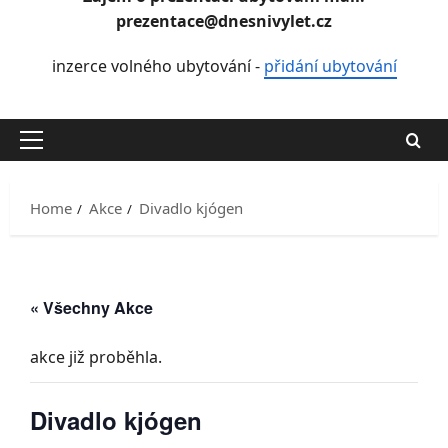
prezentace@dnesnivylet.cz
inzerce volného ubytování -
přidání ubytování
Primary
Menu
Home
Akce
Divadlo kjógen
« Všechny Akce
akce již proběhla.
Divadlo kjógen