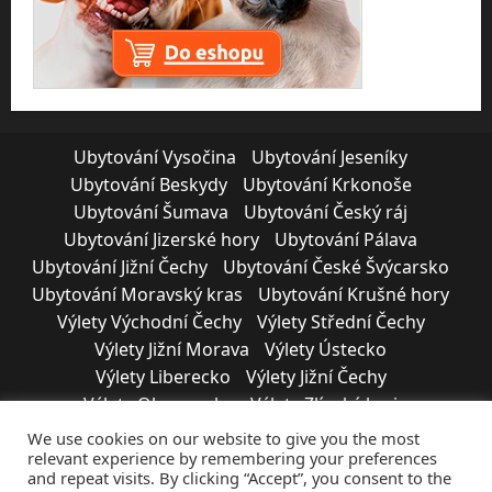
Ubytování Vysočina
Ubytování Jeseníky
Ubytování Beskydy
Ubytování Krkonoše
Ubytování Šumava
Ubytování Český ráj
Ubytování Jizerské hory
Ubytování Pálava
Ubytování Jižní Čechy
Ubytování České Švýcarsko
Ubytování Moravský kras
Ubytování Krušné hory
Výlety Východní Čechy
Výlety Střední Čechy
Výlety Jižní Morava
Výlety Ústecko
Výlety Liberecko
Výlety Jižní Čechy
Výlety Olomoucko
Výlety Zlínský kraj
Výlety Moravskoslezsko
Výlety Vysočina
We use cookies on our website to give you the most
Výlety Plzeňský kraj
Výlety Karlovarsko
relevant experience by remembering your preferences
and repeat visits. By clicking “Accept”, you consent to the
SPOLUPRÁCE