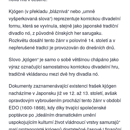
Kjógen (v překladu „bláznivá“ nebo „umně
vyšperkovaná slova“) reprezentuje komickou divadelní
formu, která se vyvinula, stejně jako japonské tradiční
divadlo nó, z původně čínských her sarugaku.
Rozkvětu dosáhl tento žánr v polovině 14. století a v
nepřerušené tradici je provozován do dnešních dnů.
Slovo „kjógen“ je samo o sobě většinou chápáno jako
výraz označující samostatnou komickou divadelní hru,
tradičně vkládanou mezi dvě hry divadla nó.
Dokumenty zaznamenávající existenci frašek kjógen
nacházíme v Japonsku již ve 12. až 13. století, avšak
opravdovým vybroušením prochází tento žánr v období
EDO (1600-1868), kdy díky trvající společenské
poptávce po „ideálním dramatickém umění
uspokojujícím kulturní život vládnoucí vrstvy samurajů“
mají protagonisté kjógenů dostatečné časové i finanční