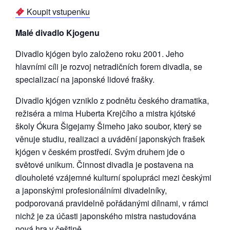
Koupit vstupenku
Malé divadlo Kjogenu
Divadlo kjógen bylo založeno roku 2001. Jeho
hlavními cíli je rozvoj netradičních forem divadla, se
specializací na japonské lidové frašky.
Divadlo kjógen vzniklo z podnětu českého dramatika,
režiséra a mima Huberta Krejčího a mistra kjótské
školy Ókura Šigejamy Šimeho jako soubor, který se
věnuje studiu, realizaci a uvádění japonských frašek
kjógen v českém prostředí. Svým druhem jde o
světové unikum. Činnost divadla je postavena na
dlouholeté vzájemné kulturní spolupráci mezi českými
a japonskými profesionálními divadelníky,
podporovaná pravidelně pořádanými dílnami, v rámci
nichž je za účasti japonského mistra nastudována
nová hra v češtině.