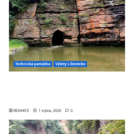
Technická památka
Výlety Liberecko
Průrva Ploučnice – jedinečný ručně
vytesaný tunel, kterým protéká řeka.
Objevte jednu z nejzajímavějších
technických památek Česka
REDAKCE
1 srpna, 2026
0