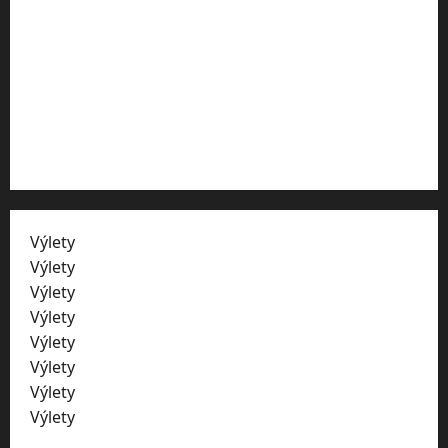
SPOLUPRÁCE
Marketing ubytování
O nás
Kontakty
Výlety
Vysočina
Výlety
ZOO
Výlety
Plzeňský kraji
Výlety
hrady
Výlety
zámky
Výlety
skály
Výlety
jeskyně
Výlety
Liberecko