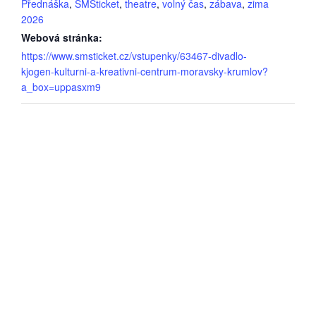
Přednáška
,
SMSticket
,
theatre
,
volný čas
,
zábava
,
zima
2026
Webová stránka:
https://www.smsticket.cz/vstupenky/63467-divadlo-
kjogen-kulturni-a-kreativni-centrum-moravsky-krumlov?
a_box=uppasxm9