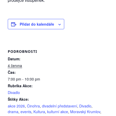
prodejce vstupenek.
Přidat do kalendáře
PODROBNOSTI
Datum:
4 června
Čas:
7:00 pm - 10:00 pm
Rubrika Akce:
Divadlo
Štítky Akce:
akce 2026
,
Činohra
,
divadelní představení
,
Divadlo
,
drama
,
events
,
Kultura
,
kulturní akce
,
Moravský Krumlov
,