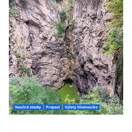
Naučné stezky
Propast
Výlety Olomoucko
Hranická propast – místo, které dodnes
ukrývá jedno z největších tajemství české