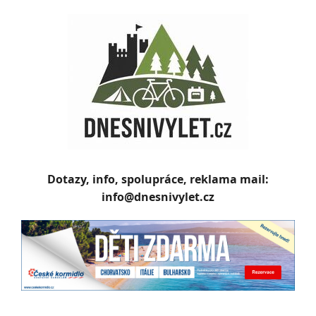
Skip
to
content
Dotazy, info, spolupráce, reklama mail:
info@dnesnivylet.cz