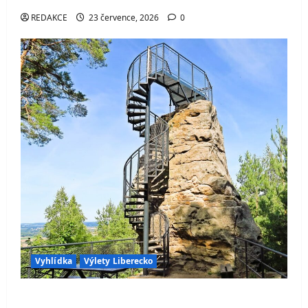
REDAKCE
23 července, 2026
0
Vyhlídka
Výlety Liberecko
Skalní vyhlídka Hlavatice – ikonická