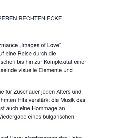
OBEREN RECHTEN ECKE
formance „Images of Love“
uf eine Reise durch die
hen bis hin zur Komplexität einer
sselnde visuelle Elemente und
ie für Zuschauer jeden Alters und
hmten Hits verstärkt die Musik das
e ist auch eine Hommage an
 Wiedergabe eines bulgarischen
t und Herausforderungen der Liebe