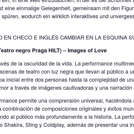
ist eine einmalige Gelegenheit, gemeinsam mit den Figur
püren, wodurch ein wirklich interaktives und unvergessl
O EN CHECO E INGLÉS CAMBIAR EN LA ESQUINA 
Teatro negro Praga HILT) – Images of Love
ravés de la oscuridad de la vida. La performance multime
enas de teatro con luz negra que llevan al público a un 
a inicial entre dos personas hasta la complejidad de u
 amor a través de imágenes cautivadoras y una narración
ormance permite una comprensión universal, haciéndola 
a combinación de composiciones originales y éxitos mu
yendo al público más profundamente a la historia. La pe
o Shakira, Sting y Coldplay, además de presentar una in