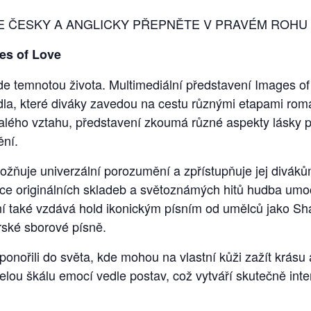
 ČESKY A ANGLICKY PŘEPNĚTE V PRAVÉM ROHU
es of Love
ede temnotou života. Multimediální představení Images o
dla, které diváky zavedou na cestu různými etapami roma
zralého vztahu, představení zkoumá různé aspekty lásky
ění.
žňuje univerzální porozumění a zpřístupňuje jej diváků
ace originálních skladeb a světoznámých hitů hudba umo
ní také vzdává hold ikonickým písním od umělců jako Sha
rské sborové písně.
onořili do světa, kde mohou na vlastní kůži zažít krásu 
it celou škálu emocí vedle postav, což vytváří skutečně in