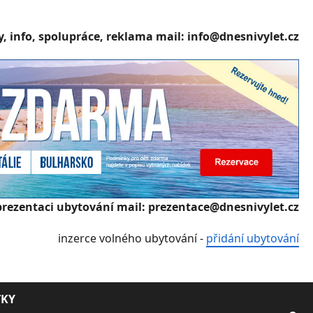
, info, spolupráce, reklama mail: info@dnesnivylet.cz
prezentaci ubytování mail: prezentace@dnesnivylet.cz
inzerce volného ubytování -
přidání ubytování
TKY