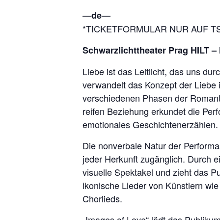
―de―
*TICKETFORMULAR NUR AUF T
Schwarzlichttheater Prag HILT –
Liebe ist das Leitlicht, das uns d
verwandelt das Konzept der Liebe i
verschiedenen Phasen der Romanti
reifen Beziehung erkundet die Per
emotionales Geschichtenerzählen.
Die nonverbale Natur der Performan
jeder Herkunft zugänglich. Durch 
visuelle Spektakel und zieht das P
ikonische Lieder von Künstlern wie
Chorlieds.
„Images of Love“ lädt das Publikum