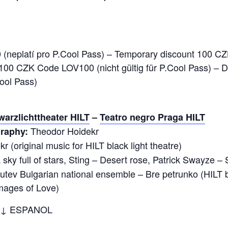
neplatí pro P.Cool Pass) – Temporary discount 100 CZK
 100 CZK Code LOV100 (nicht gültig für P.Cool Pass) –
ool Pass)
arzlichttheater HILT
–
Teatro negro Praga HILT
Theodor Hoidekr
graphy:
 (original music for HILT black light theatre)
sky full of stars, Sting – Desert rose, Patrick Swayze –
tev Bulgarian national ensemble – Bre petrunko (HILT bl
Images of Love)
 ↓ ESPANOL