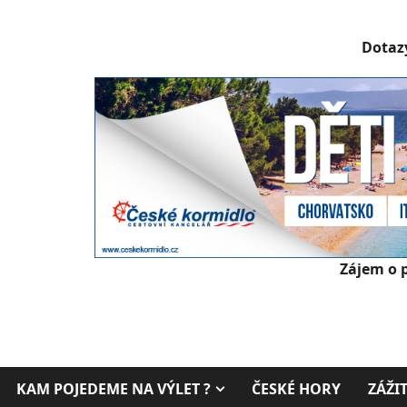
Dotazy
Zájem o 
KAM POJEDEME NA VÝLET ?
ČESKÉ HORY
ZÁŽI