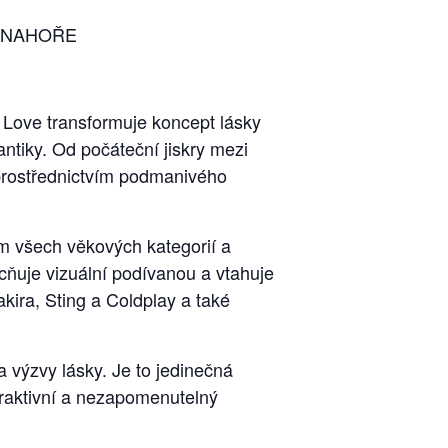
 NAHOŘE
f Love transformuje koncept lásky
ntiky. Od počáteční jiskry mezi
 prostřednictvím podmanivého
m všech věkových kategorií a
cňuje vizuální podívanou a vtahuje
kira, Sting a Coldplay a také
a výzvy lásky. Je to jedinečná
teraktivní a nezapomenutelný