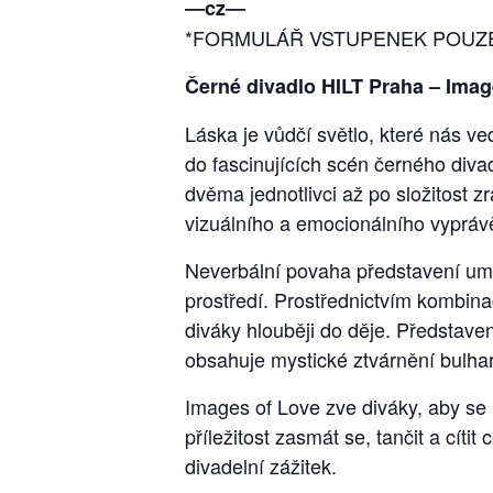
―cz―
*FORMULÁŘ VSTUPENEK POUZE
Černé divadlo HILT Praha – Imag
Láska je vůdčí světlo, které nás v
do fascinujících scén černého diva
dvěma jednotlivci až po složitost 
vizuálního a emocionálního vypráv
Neverbální povaha představení umo
prostředí. Prostřednictvím kombin
diváky hlouběji do děje. Představe
obsahuje mystické ztvárnění bulha
Images of Love zve diváky, aby se p
příležitost zasmát se, tančit a cít
divadelní zážitek.