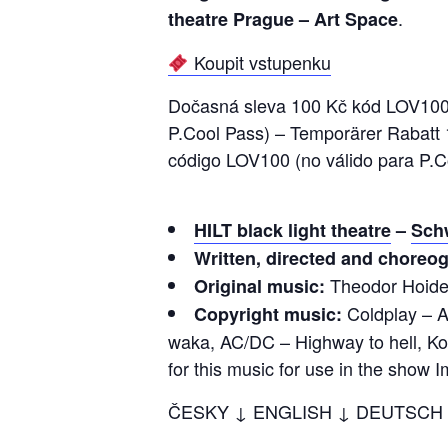
.
theatre Prague – Art Space
Koupit vstupenku
Dočasná sleva 100 Kč kód LOV100 (
P.Cool Pass) – Temporärer Rabatt
código LOV100 (no válido para P.C
HILT black light theatre
–
Schw
Written, directed and choreo
Theodor Hoidekr
Original music:
Coldplay – A 
Copyright music:
waka, AC/DC – Highway to hell, Kou
for this music for use in the show 
ČESKY ↓ ENGLISH ↓ DEUTSCH