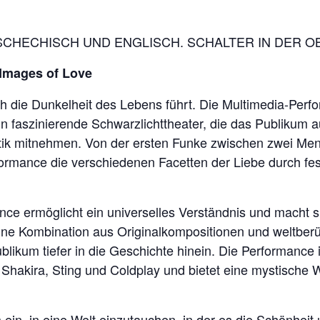
SCHECHISCH UND ENGLISCH. SCHALTER IN DER 
 Images of Love
urch die Dunkelheit des Lebens führt. Die Multimedia-Per
n faszinierende Schwarzlichttheater, die das Publikum a
k mitnehmen. Von der ersten Funke zwischen zwei Mensc
formance die verschiedenen Facetten der Liebe durch fe
ce ermöglicht ein universelles Verständnis und macht s
eine Kombination aus Originalkompositionen und weltberü
ublikum tiefer in die Geschichte hinein. Die Performanc
 Shakira, Sting und Coldplay und bietet eine mystische
 ein, in eine Welt einzutauchen, in der es die Schönhei