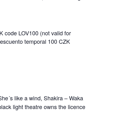
 code LOV100 (not valid for
 Descuento temporal 100 CZK
 She´s like a wind, Shakira – Waka
ack light theatre owns the licence