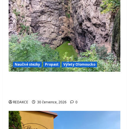
Naučné stezky
Propast
Výlety Olomoucko
Hranická propast – místo, které dodnes
ukrývá jedno z největších tajemství české
přírody
REDAKCE
30 července, 2026
0