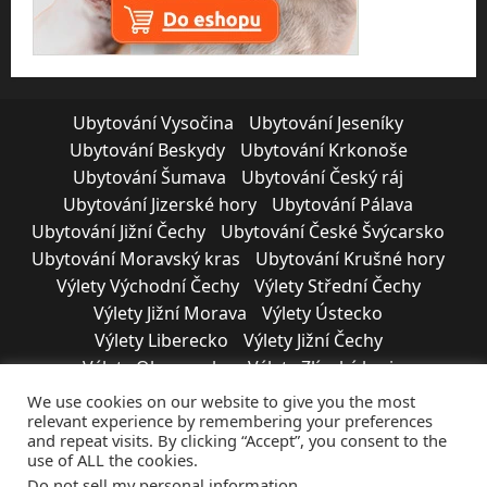
Ubytování Vysočina
Ubytování Jeseníky
Ubytování Beskydy
Ubytování Krkonoše
Ubytování Šumava
Ubytování Český ráj
Ubytování Jizerské hory
Ubytování Pálava
Ubytování Jižní Čechy
Ubytování České Švýcarsko
Ubytování Moravský kras
Ubytování Krušné hory
Výlety Východní Čechy
Výlety Střední Čechy
Výlety Jižní Morava
Výlety Ústecko
Výlety Liberecko
Výlety Jižní Čechy
Výlety Olomoucko
Výlety Zlínský kraj
Výlety Moravskoslezsko
Výlety Vysočina
We use cookies on our website to give you the most
Výlety Plzeňský kraj
Výlety Karlovarsko
relevant experience by remembering your preferences
and repeat visits. By clicking “Accept”, you consent to the
SPOLUPRÁCE
use of ALL the cookies.
ÚČINNÁ REKLAMA-PARTNERSTVÍ VÝLETU
Do not sell my personal information
.