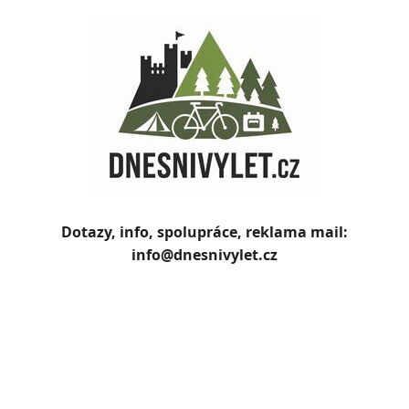
Skip
to
content
Dotazy, info, spolupráce, reklama mail:
info@dnesnivylet.cz