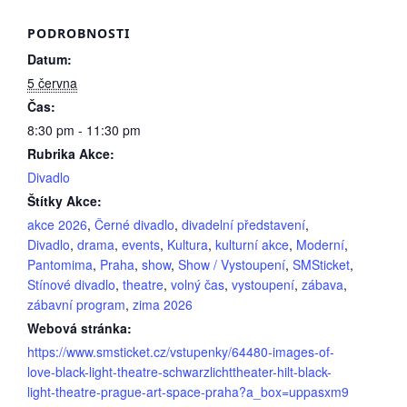
PODROBNOSTI
Datum:
5 června
Čas:
8:30 pm - 11:30 pm
Rubrika Akce:
Divadlo
Štítky Akce:
akce 2026
,
Černé divadlo
,
divadelní představení
,
Divadlo
,
drama
,
events
,
Kultura
,
kulturní akce
,
Moderní
,
Pantomima
,
Praha
,
show
,
Show / Vystoupení
,
SMSticket
,
Stínové divadlo
,
theatre
,
volný čas
,
vystoupení
,
zábava
,
zábavní program
,
zima 2026
Webová stránka:
https://www.smsticket.cz/vstupenky/64480-images-of-
love-black-light-theatre-schwarzlichttheater-hilt-black-
light-theatre-prague-art-space-praha?a_box=uppasxm9