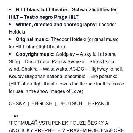
HILT black light theatre
–
Schwarzlichttheater
HILT
–
Teatro negro Praga HILT
Written, directed and choreography:
Theodor
Hoidekr
Original music:
Theodor Hoidekr (original music
for HILT black light theatre)
Copyright music:
Coldplay – A sky full of stars,
Sting – Desert rose, Patrick Swayze – She´s like a
wind, Shakira – Waka waka, AC/DC – Highway to hell,
Koutev Bulgarian national ensemble – Bre petrunko
(HILT black light theatre owns the licence for this music
for use in the show Images of Love)
ČESKY ↓ ENGLISH ↓ DEUTSCH ↓ ESPANOL
―cz―
*FORMULÁŘ VSTUPENEK POUZE ČESKY A
ANGLICKY PŘEPNĚTE V PRAVÉM ROHU NAHOŘE