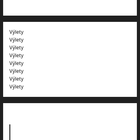
Kontakty
Výlety
Vysočina
Výlety
ZOO
Výlety
Plzeňský kraji
Výlety
hrady
Výlety
zámky
Výlety
skály
Výlety
jeskyně
Výlety
Liberecko
Dnešní výlet cz