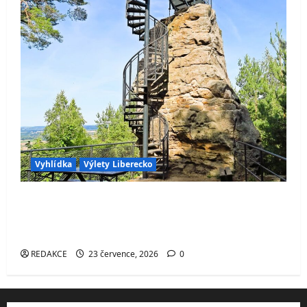
Vyhlídka
Výlety Liberecko
Skalní vyhlídka Hlavatice – ikonická
vyhlídka v Českém ráji s výhledem na
Turnov, Kozákov i údolí Jizery
REDAKCE
23 července, 2026
0