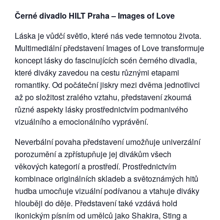
Černé divadlo HILT Praha – Images of Love
Láska je vůdčí světlo, které nás vede temnotou života.
Multimediální představení Images of Love transformuje
koncept lásky do fascinujících scén černého divadla,
které diváky zavedou na cestu různými etapami
romantiky. Od počáteční jiskry mezi dvěma jednotlivci
až po složitost zralého vztahu, představení zkoumá
různé aspekty lásky prostřednictvím podmanivého
vizuálního a emocionálního vyprávění.
Neverbální povaha představení umožňuje univerzální
porozumění a zpřístupňuje jej divákům všech
věkových kategorií a prostředí. Prostřednictvím
kombinace originálních skladeb a světoznámých hitů
hudba umocňuje vizuální podívanou a vtahuje diváky
hlouběji do děje. Představení také vzdává hold
ikonickým písním od umělců jako Shakira, Sting a