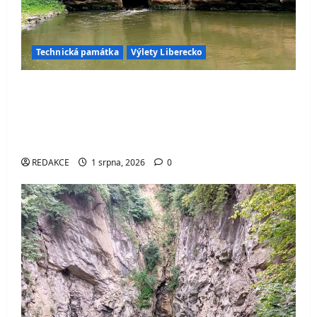
Technická památka
Výlety Liberecko
Průrva Ploučnice – jedinečný ručně
vytesaný tunel, kterým protéká řeka.
Objevte jednu z nejzajímavějších
technických památek Česka
REDAKCE
1 srpna, 2026
0