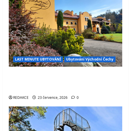
LAST MINUTE UBYTOVÁNÍ
Ubytování Východní Čechy
Penzion Podhorní mlýn – stylové ubytování
v Kostelci nad Orlicí s wellness, restaurací
a skvělým zázemím pro turisty i cyklisty
REDAKCE
23 července, 2026
0