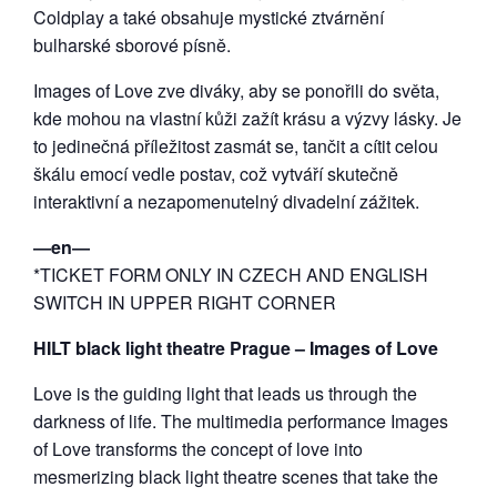
Coldplay a také obsahuje mystické ztvárnění
bulharské sborové písně.
Images of Love zve diváky, aby se ponořili do světa,
kde mohou na vlastní kůži zažít krásu a výzvy lásky. Je
to jedinečná příležitost zasmát se, tančit a cítit celou
škálu emocí vedle postav, což vytváří skutečně
interaktivní a nezapomenutelný divadelní zážitek.
―en―
*TICKET FORM ONLY IN CZECH AND ENGLISH
SWITCH IN UPPER RIGHT CORNER
HILT black light theatre Prague – Images of Love
Love is the guiding light that leads us through the
darkness of life. The multimedia performance Images
of Love transforms the concept of love into
mesmerizing black light theatre scenes that take the