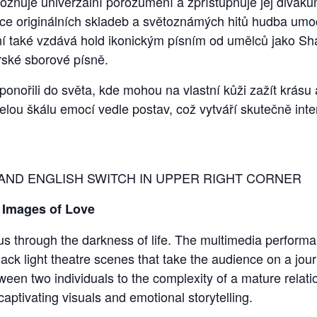
žňuje univerzální porozumění a zpřístupňuje jej diváků
ace originálních skladeb a světoznámých hitů hudba umo
ní také vzdává hold ikonickým písním od umělců jako Sha
rské sborové písně.
onořili do světa, kde mohou na vlastní kůži zažít krásu 
it celou škálu emocí vedle postav, což vytváří skutečně in
 AND ENGLISH SWITCH IN UPPER RIGHT CORNER
– Images of Love
s us through the darkness of life. The multimedia perfor
ack light theatre scenes that take the audience on a jou
ween two individuals to the complexity of a mature relat
 captivating visuals and emotional storytelling.