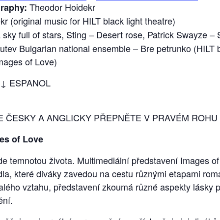
Theodor Hoidekr
graphy:
 (original music for HILT black light theatre)
sky full of stars, Sting – Desert rose, Patrick Swayze –
tev Bulgarian national ensemble – Bre petrunko (HILT bl
Images of Love)
 ↓ ESPANOL
 ČESKY A ANGLICKY PŘEPNĚTE V PRAVÉM ROHU
es of Love
ede temnotou života. Multimediální představení Images o
dla, které diváky zavedou na cestu různými etapami roma
zralého vztahu, představení zkoumá různé aspekty lásky
ění.