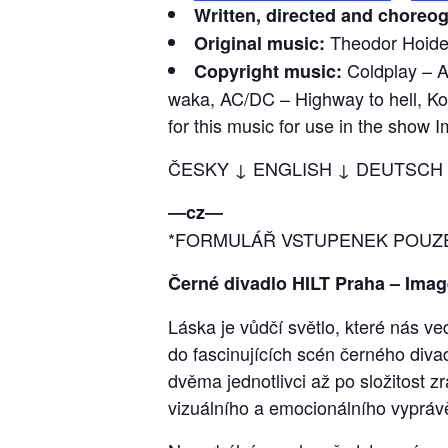
Written, directed and choreo
Theodor Hoidekr
Original music:
Coldplay – A 
Copyright music:
waka, AC/DC – Highway to hell, Kou
for this music for use in the show 
ČESKY ↓ ENGLISH ↓ DEUTSCH
―cz―
*FORMULÁŘ VSTUPENEK POUZE
Černé divadlo HILT Praha – Imag
Láska je vůdčí světlo, které nás v
do fascinujících scén černého diva
dvěma jednotlivci až po složitost 
vizuálního a emocionálního vypráv