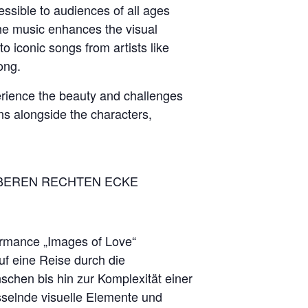
ssible to audiences of all ages
he music enhances the visual
 iconic songs from artists like
ong.
erience the beauty and challenges
ons alongside the characters,
OBEREN RECHTEN ECKE
formance „Images of Love“
uf eine Reise durch die
hen bis hin zur Komplexität einer
sselnde visuelle Elemente und