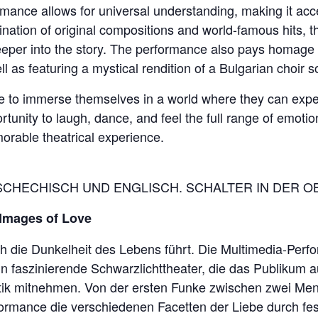
mance allows for universal understanding, making it acce
ation of original compositions and world-famous hits, t
eper into the story. The performance also pays homage to
l as featuring a mystical rendition of a Bulgarian choir s
ce to immerse themselves in a world where they can exp
portunity to laugh, dance, and feel the full range of emoti
morable theatrical experience.
SCHECHISCH UND ENGLISCH. SCHALTER IN DER 
 Images of Love
urch die Dunkelheit des Lebens führt. Die Multimedia-Per
n faszinierende Schwarzlichttheater, die das Publikum a
k mitnehmen. Von der ersten Funke zwischen zwei Mensc
formance die verschiedenen Facetten der Liebe durch fe