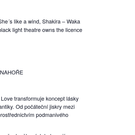
 She´s like a wind, Shakira – Waka
ack light theatre owns the licence
 NAHOŘE
f Love transformuje koncept lásky
ntiky. Od počáteční jiskry mezi
 prostřednictvím podmanivého