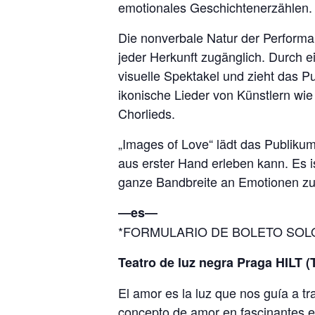
emotionales Geschichtenerzählen.
Die nonverbale Natur der Performan
jeder Herkunft zugänglich. Durch 
visuelle Spektakel und zieht das P
ikonische Lieder von Künstlern wie
Chorlieds.
„Images of Love“ lädt das Publikum
aus erster Hand erleben kann. Es 
ganze Bandbreite an Emotionen zu s
―es―
*FORMULARIO DE BOLETO SOL
Teatro de luz negra Praga HILT (
El amor es la luz que nos guía a t
concepto de amor en fascinantes esc