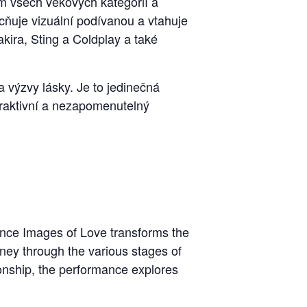
m všech věkových kategorií a
cňuje vizuální podívanou a vtahuje
kira, Sting a Coldplay a také
a výzvy lásky. Je to jedinečná
teraktivní a nezapomenutelný
mance Images of Love transforms the
rney through the various stages of
ionship, the performance explores