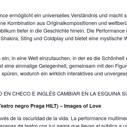
ce ermöglicht ein universelles Verständnis und macht s
eine Kombination aus Originalkompositionen und weltberü
ublikum tiefer in die Geschichte hinein. Die Performanc
 Shakira, Sting und Coldplay und bietet eine mystische
 ein, in eine Welt einzutauchen, in der es die Schönhei
ist eine einmalige Gelegenheit, gemeinsam mit den Figur
püren, wodurch ein wirklich interaktives und unvergessl
O EN CHECO E INGLÉS CAMBIAR EN LA ESQUINA 
Teatro negro Praga HILT) – Images of Love
ravés de la oscuridad de la vida. La performance multime
enas de teatro con luz negra que llevan al público a un 