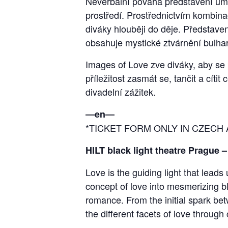
Neverbální povaha představení umo
prostředí. Prostřednictvím kombin
diváky hlouběji do děje. Představe
obsahuje mystické ztvárnění bulha
Images of Love zve diváky, aby se p
příležitost zasmát se, tančit a cít
divadelní zážitek.
―en―
*TICKET FORM ONLY IN CZECH
HILT black light theatre Prague 
Love is the guiding light that lead
concept of love into mesmerizing bl
romance. From the initial spark bet
the different facets of love through