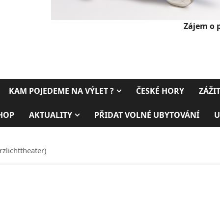
Zájem o 
KAM POJEDEME NA VÝLET ?
ČESKÉ HORY
ZÁŽI
HOP
AKTUALITY
PŘIDAT VOLNÉ UBYTOVÁNÍ
U
zlichttheater)