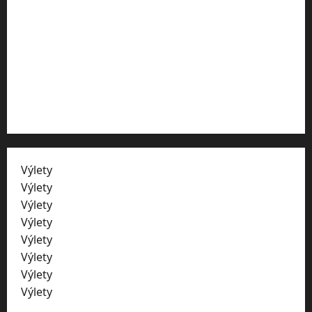
SPOLUPRÁCE
Marketing ubytování
O nás
Kontakty
Výlety
Vysočina
Výlety
ZOO
Výlety
Plzeňský kraji
Výlety
hrady
Výlety
zámky
Výlety
skály
Výlety
jeskyně
Výlety
Liberecko