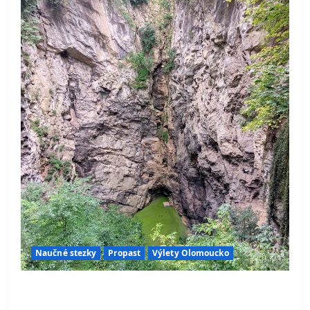
Naučné stezky
Propast
Výlety Olomoucko
Hranická propast – místo, které dodnes
ukrývá jedno z největších tajemství české