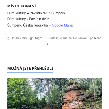
MÍSTO KONÁNÍ
Dům kultury – Pavlínin dvůr, Šumperk
Dům kultury - Pavlínin dvůr
Šumperk
,
Česká republika
+ Google Mapa
Burlesque Tribute: Od kankánu po bizár
Doubek City Fight Night 3
MOŽNÁ JSTE PŘEHLÉDLI