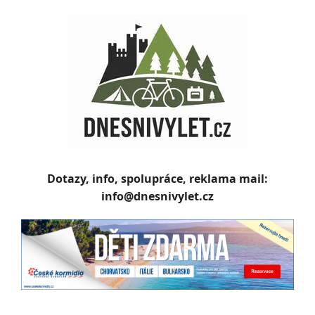
Skip
to
content
Dotazy, info, spolupráce, reklama mail:
info@dnesnivylet.cz