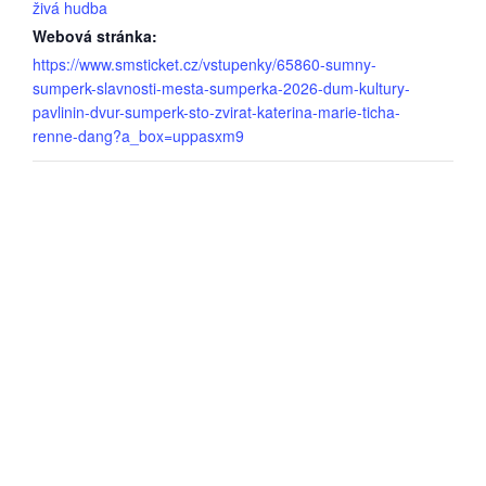
živá hudba
Webová stránka:
https://www.smsticket.cz/vstupenky/65860-sumny-
sumperk-slavnosti-mesta-sumperka-2026-dum-kultury-
pavlinin-dvur-sumperk-sto-zvirat-katerina-marie-ticha-
renne-dang?a_box=uppasxm9