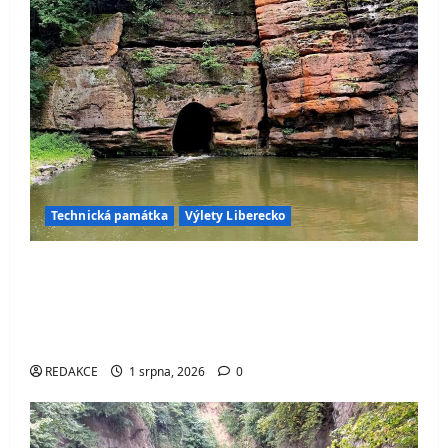
Technická památka
Výlety Liberecko
Průrva Ploučnice – jedinečný ručně
vytesaný tunel, kterým protéká řeka.
Objevte jednu z nejzajímavějších
technických památek Česka
REDAKCE
1 srpna, 2026
0