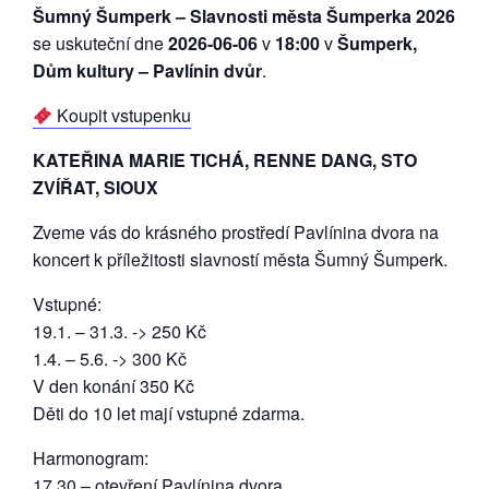
Šumný Šumperk – Slavnosti města Šumperka 2026
se uskuteční dne
2026-06-06
v
18:00
v
Šumperk,
Dům kultury – Pavlínin dvůr
.
Koupit vstupenku
KATEŘINA MARIE TICHÁ, RENNE DANG, STO
ZVÍŘAT, SIOUX
Zveme vás do krásného prostředí Pavlínina dvora na
koncert k příležitosti slavností města Šumný Šumperk.
Vstupné:
19.1. – 31.3. -> 250 Kč
1.4. – 5.6. -> 300 Kč
V den konání 350 Kč
Děti do 10 let mají vstupné zdarma.
Harmonogram:
17.30 – otevření Pavlínina dvora