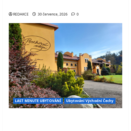
přírody
REDAKCE
30 července, 2026
0
LAST MINUTE UBYTOVÁNÍ
Ubytování Východní Čechy
Penzion Podhorní mlýn – stylové ubytování
v Kostelci nad Orlicí s wellness, restaurací
a skvělým zázemím pro turisty i cyklisty