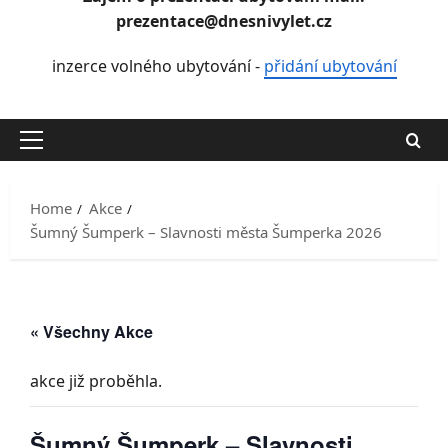
prezentace@dnesnivylet.cz
inzerce volného ubytování -
přidání ubytování
Primary
Menu
Home
Akce
Šumný Šumperk – Slavnosti města Šumperka 2026
« Všechny Akce
akce již proběhla.
Šumný Šumperk – Slavnosti