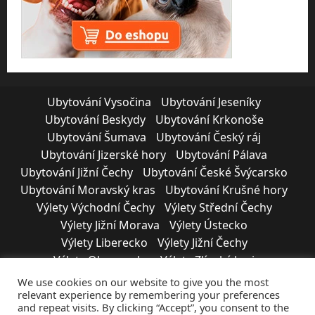
Ubytování Vysočina
Ubytování Jeseníky
Ubytování Beskydy
Ubytování Krkonoše
Ubytování Šumava
Ubytování Český ráj
Ubytování Jizerské hory
Ubytování Pálava
Ubytování Jižní Čechy
Ubytování České Švýcarsko
Ubytování Moravský kras
Ubytování Krušné hory
Výlety Východní Čechy
Výlety Střední Čechy
Výlety Jižní Morava
Výlety Ústecko
Výlety Liberecko
Výlety Jižní Čechy
Výlety Olomoucko
Výlety Zlínský kraj
Výlety Moravskoslezsko
Výlety Vysočina
We use cookies on our website to give you the most
Výlety Plzeňský kraj
Výlety Karlovarsko
relevant experience by remembering your preferences
and repeat visits. By clicking “Accept”, you consent to the
SPOLUPRÁCE