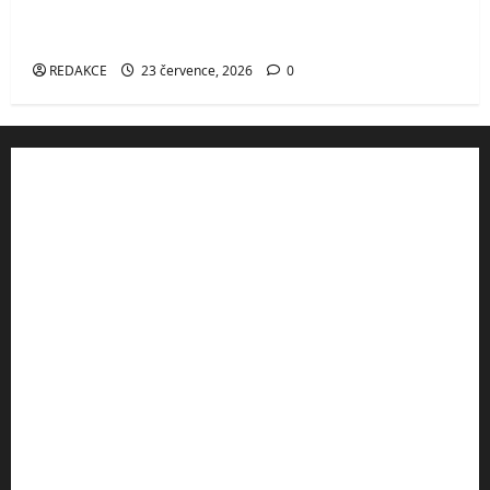
vyhlídka v Českém ráji s výhledem na
Turnov, Kozákov i údolí Jizery
REDAKCE
23 července, 2026
0
Rady a tipy
Výhodné ubytování v ČR
Turistické vybavení
Turistické mapy
Affiliate
Partneři
Slevové kupóny
Aktuální počasí