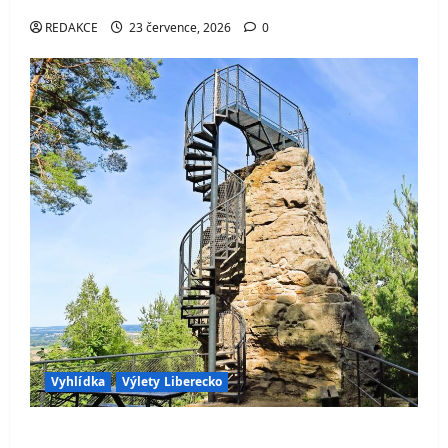
REDAKCE
23 července, 2026
0
Vyhlídka
Výlety Liberecko
Skalní vyhlídka Hlavatice – ikonická