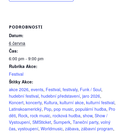
PODROBNOSTI
Datum:
6 června
Čas:
6:00 pm - 9:00 pm
Rubrika Akce:
Festival
Štítky Akce:
akce 2026
,
events
,
Festival
,
festivaly
,
Funk / Soul
,
hudební festival
,
hudební představení
,
jaro 2026
,
Koncert
,
koncerty
,
Kultura
,
kulturní akce
,
kulturní festival
,
Latinskoamerický
,
Pop
,
pop music
,
populární hudba
,
Pro
děti
,
Rock
,
rock music
,
rocková hudba
,
show
,
Show /
Vystoupení
,
SMSticket
,
Šumperk
,
Taneční party
,
volný
čas
,
vystoupení
,
Worldmusic
,
zábava
,
zábavní program
,