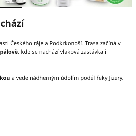
achází
lasti Českého ráje a Podkrkonoší. Trasa začíná v
pálově
, kde se nachází vlaková zastávka i
čkou
a vede nádherným údolím podél řeky Jizery.