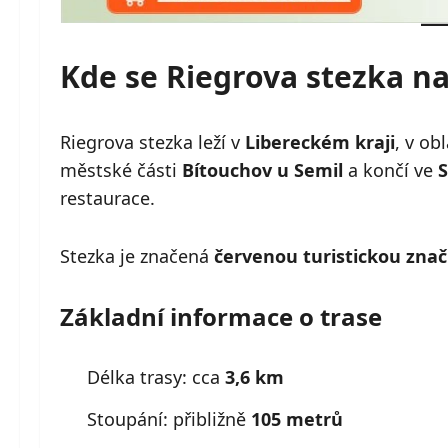
Kde se Riegrova stezka n
Riegrova stezka leží v
Libereckém kraji
, v ob
městské části
Bítouchov u Semil
a končí ve
S
restaurace.
Stezka je značená
červenou turistickou zna
Základní informace o trase
Délka trasy: cca
3,6 km
Stoupání: přibližně
105 metrů