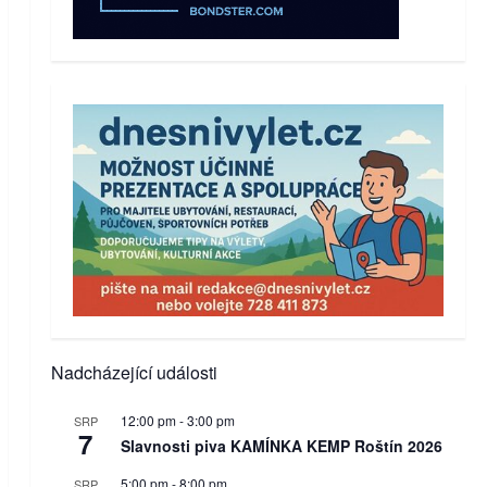
Nadcházející události
12:00 pm
-
3:00 pm
SRP
7
Slavnosti piva KAMÍNKA KEMP Roštín 2026
5:00 pm
-
8:00 pm
SRP