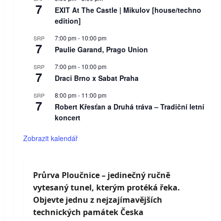
7
EXIT At The Castle | Mikulov [house/techno
edition]
7:00 pm
-
10:00 pm
SRP
7
Paulie Garand, Prago Union
7:00 pm
-
10:00 pm
SRP
7
Draci Brno x Sabat Praha
8:00 pm
-
11:00 pm
SRP
7
Robert Křesťan a Druhá tráva – Tradiční letní
koncert
Zobrazit kalendář
Průrva Ploučnice – jedinečný ručně
vytesaný tunel, kterým protéká řeka.
Objevte jednu z nejzajímavějších
technických památek Česka