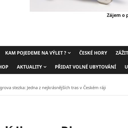
Zájem o 
KAM POJEDEME NA VÝLET ?
ČESKÉ HORY
ZÁŽI
HOP
AKTUALITY
PŘIDAT VOLNÉ UBYTOVÁNÍ
U
grova stezka: Jedna z nejkrásnějších tras v Českém ráji