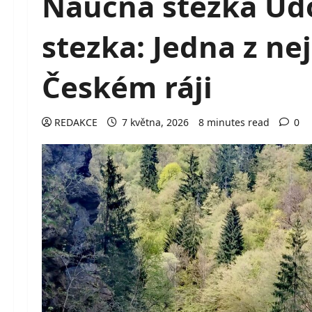
Naučná stezka Údol
stezka: Jedna z nej
Českém ráji
REDAKCE
7 května, 2026
8 minutes read
0