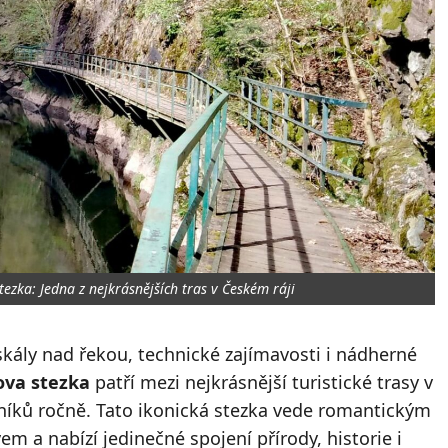
tezka: Jedna z nejkrásnějších tras v Českém ráji
 skály nad řekou, technické zajímavosti i nádherné
ova stezka
patří mezi nejkrásnější turistické trasy v
vníků ročně. Tato ikonická stezka vede romantickým
m a nabízí jedinečné spojení přírody, historie i