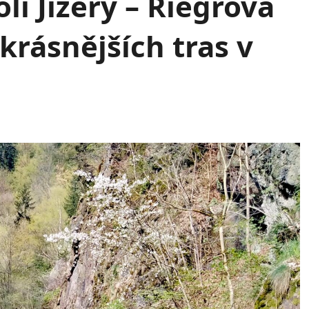
í Jizery – Riegrova
krásnějších tras v