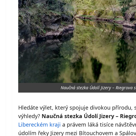
Naučná stezka Údolí Jizery – Riegrova s
Hledáte výlet, který spojuje divokou přírodu,
výhledy?
Naučná stezka Údolí Jizery – Riegr
Libereckém kraji
a právem láká tisíce návště
údolím řeky Jizery mezi Bítouchovem a Spálove