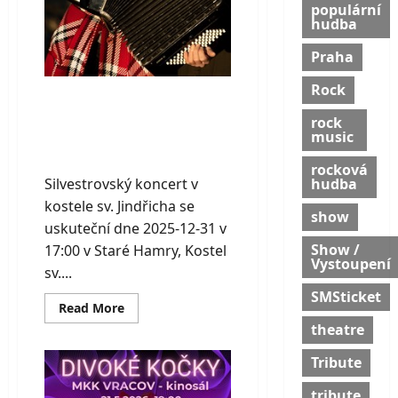
populární
hudba
Praha
Rock
Silvestrovský
rock
koncert v kostele sv.
music
Jindřicha
rocková
Silvestrovský koncert v
hudba
kostele sv. Jindřicha se
show
uskuteční dne 2025-12-31 v
Show /
17:00 v Staré Hamry, Kostel
Vystoupení
sv....
SMSticket
Read
Read More
more
theatre
about
Silvestrovský
koncert
Tribute
v
kostele
sv.
tribute