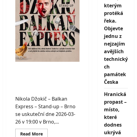
up
kterým
–
České
protéká
Budějovice
řeka.
Objevte
jednu z
nejzajím
avějších
technický
ch
Nikola Džokič –
památek
Balkan Express –
Česka
Stand-up – Brno
Hranická
Nikola Džokič – Balkan
propast –
Express – Stand-up – Brno
místo,
se uskuteční dne 2026-03-
které
26 v 19:00 v Brno,...
dodnes
ukrývá
Read
Read More