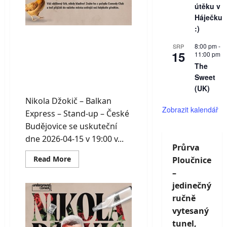
útěku v
Háječku
:)
Nikola Džokič –
8:00 pm
-
SRP
Balkan Express –
15
11:00 pm
The
Stand-up – České
Sweet
Budějovice
(UK)
Nikola Džokič – Balkan
Zobrazit kalendář
Express – Stand-up – České
Budějovice se uskuteční
dne 2026-04-15 v 19:00 v...
Průrva
Read
Read More
Ploučnice
more
–
about
Nikola
jedinečný
Džokič
–
ručně
Balkan
Express
vytesaný
–
Stand-
tunel,