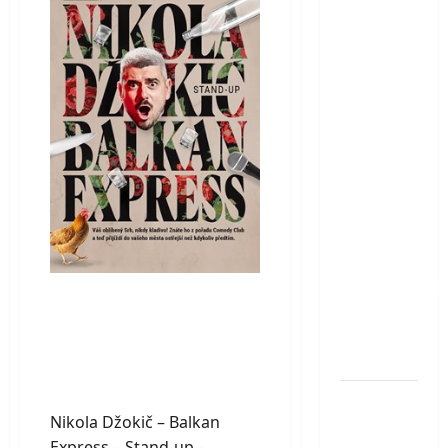
FOBIA
Ploučnice
KID
–
jedinečný
ručně
vytesaný
tunel,
kterým
protéká
řeka.
Objevte
jednu z
nejzajímavěj
Nikola Džokič –
technických
Balkan Express –
památek
Stand-up –
Česka
Pardubice
Hranická
Nikola Džokič – Balkan
propast –
Express – Stand-up –