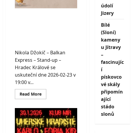
údolí
Jizery
Nikola Džokič –
Balkan Express –
Bílé
(Sloní)
Stand-up – Hradec
kameny
Králové
u Jítravy
Nikola Džokič – Balkan
–
Express – Stand-up –
fascinujíc
Hradec Králové se
í
uskuteční dne 2026-02-23 v
pískovco
19:00 v...
vé skály
připomín
Read
Read More
more
ající
about
Nikola
stádo
Džokič
slonů
–
Balkan
Express
–
Stand-