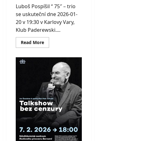
Luboš Pospíšil “ 75″ – trio
se uskuteční dne 2026-01-
20 v 19:30 v Karlovy Vary,
Klub Paderewski....
Read
Read More
more
about
Luboš
Pospíšil
“
75″
–
trio