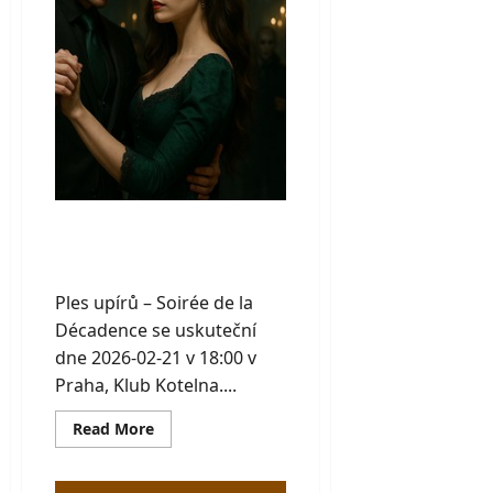
Ples upírů – Soirée
de la Décadence
Ples upírů – Soirée de la
Décadence se uskuteční
dne 2026-02-21 v 18:00 v
Praha, Klub Kotelna....
Read
Read More
more
about
Ples
upírů