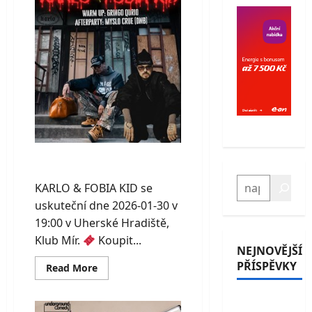
up
–
Hradec
Králové
KARLO & FOBIA KID
HLEDAT
KARLO & FOBIA KID se
uskuteční dne 2026-01-30 v
19:00 v Uherské Hradiště,
Klub Mír.
Koupit...
NEJNOVĚJŠÍ
PŘÍSPĚVKY
Read
Read More
more
about
KARLO
Průrva
&