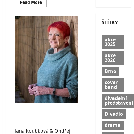
Read
Read More
more
about
KINKY
TECHNO
ŠTÍTKY
RAVE
akce
2025
akce
2026
Brno
cover
band
divadelní
představení
Jana Koubková &
Divadlo
Ondřej Kabrna
drama
Jana Koubková & Ondřej