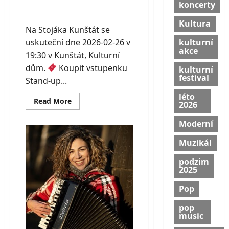
koncerty
Na Stojáka Kunštát
Kultura
Na Stojáka Kunštát se
uskuteční dne 2026-02-26 v
kulturní
akce
19:30 v Kunštát, Kulturní
dům.
Koupit vstupenku
kulturní
festival
Stand-up...
léto
Read
Read More
2026
more
about
Na
Moderní
Stojáka
Kunštát
Muzikál
podzim
2025
Pop
pop
music