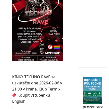
EKG
Farmaparku
|
Zámek
Soběhrdy:
Mikulov
více než
200
zvířat,
atrakce v
ceně a
skvělý
rodinný
výlet
KINKY TECHNO RAVE
KINKY TECHNO RAVE se
uskuteční dne 2026-02-06 v
21:00 v Praha, Club Termix.
Koupit vstupenku
English...
prezentace