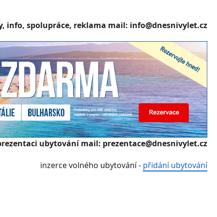
, info, spolupráce, reklama mail: info@dnesnivylet.cz
prezentaci ubytování mail: prezentace@dnesnivylet.cz
inzerce volného ubytování -
přidání ubytování