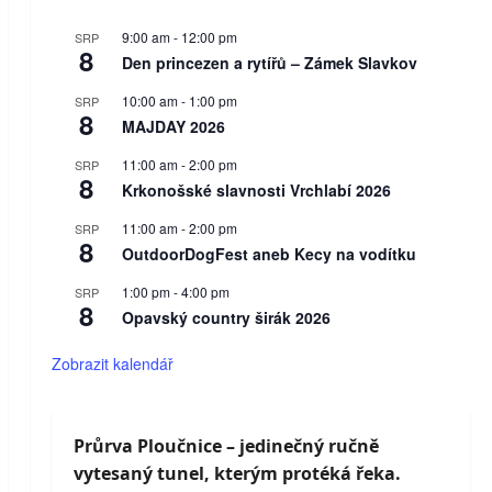
9:00 am
-
12:00 pm
SRP
8
Den princezen a rytířů – Zámek Slavkov
10:00 am
-
1:00 pm
SRP
8
MAJDAY 2026
11:00 am
-
2:00 pm
SRP
8
Krkonošské slavnosti Vrchlabí 2026
11:00 am
-
2:00 pm
SRP
8
OutdoorDogFest aneb Kecy na vodítku
1:00 pm
-
4:00 pm
SRP
8
Opavský country širák 2026
Zobrazit kalendář
Průrva Ploučnice – jedinečný ručně
vytesaný tunel, kterým protéká řeka.