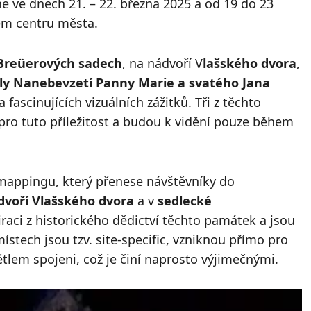
ne ve dnech 21. – 22. března 2025 a od 19 do 23
kém centru města.
Breüerových sadech
, na nádvoří V
lašského dvora
,
ly Nanebevzetí Panny Marie a svatého Jana
fascinujících vizuálních zážitků. Tři z těchto
ě pro tuto příležitost a budou k vidění pouze během
omappingu, který přenese návštěvníky do
dvoří Vlašského dvora
a v
sedlecké
iraci z historického dědictví těchto památek a jsou
místech jsou tzv. site-specific, vzniknou přímo pro
tlem spojeni, což je činí naprosto výjimečnými.