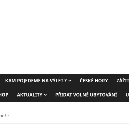
KAM POJEDEME NA VÝLET ?
ČESKÉ HORY
ZÁŽI
HOP
AKTUALITY
PŘIDAT VOLNÉ UBYTOVÁNÍ
U
 hoře