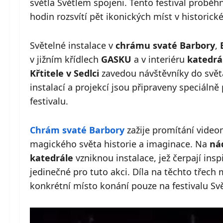
světla Světlem spojeni. Tento festival proběh
hodin rozsvítí pět ikonických míst v historic
Světelné instalace v
chrámu svaté Barbory
,
v jižním křídlech
GASKU
a v interiéru
katedrá
Křtitele v Sedlci
zavedou návštěvníky do světa 
instalací a projekcí jsou připraveny speciáln
festivalu.
Chrám svaté Barbory
zažije promítání vide
magického světa historie a imaginace. Na
ná
katedrále
vzniknou instalace, jež čerpají insp
jedinečné pro tuto akci. Díla na těchto třech 
konkrétní místo konání pouze na festivalu Svě