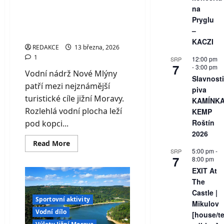
Mlýny – největší
na
vodní plocha na
Pryglu
Moravě pod Pálavou
–
KACZI
REDAKCE
13 března, 2026
1
12:00 pm
SRP
7
-
3:00 pm
Vodní nádrž Nové Mlýny
Slavnosti
patří mezi nejznámější
piva
turistické cíle jižní Moravy.
KAMÍNK
Rozlehlá vodní plocha leží
KEMP
Roštín
pod kopci...
2026
Read
Read More
more
5:00 pm
-
SRP
about
7
8:00 pm
Vodní
EXIT At
nádrž
Nové
The
Mlýny
–
Castle |
největší
Sportovní aktivity
Mikulov
vodní
Vodní dílo
plocha
[house/t
na