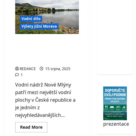
Soběhrdy:
stráně
–
více než
technický
skvost
200
Vodní dílo
Jeseníků
zvířat,
Výlety Jižní Morava
atrakce v
ceně a
Vodní nádrž Nové
skvělý
Mlýny – třpytivé
rodinný
moře pod Pálavou
výlet
REDAKCE
15 srpna, 2025
1
Vodní nádrž Nové Mlýny
patří mezi největší vodní
plochy v České republice a
je jedním z
nejvyhledávanějších...
prezentace
Read
Read More
more
about