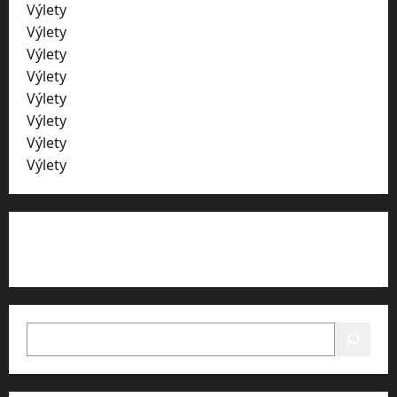
Výlety
Vysočina
Výlety
ZOO
Výlety
Plzeňský kraji
Výlety
hrady
Výlety
zámky
Výlety
skály
Výlety
jeskyně
Výlety
Liberecko
HLEDAT