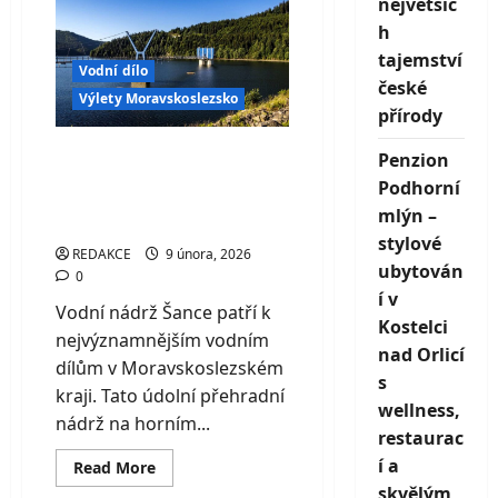
největšíc
stezka
Věstonická
h
nádrž
–
tajemství
jedinečný
Vodní dílo
svět
české
lužní
Výlety Moravskoslezsko
přírody
krajiny
pod
Pálavou
Vodní nádrž Šance –
Penzion
tichý strážce pitné
Podhorní
mlýn –
vody v srdci Beskyd
stylové
REDAKCE
9 února, 2026
ubytován
0
í v
Vodní nádrž Šance patří k
Kostelci
nejvýznamnějším vodním
nad Orlicí
dílům v Moravskoslezském
s
kraji. Tato údolní přehradní
wellness,
nádrž na horním...
restaurac
í a
Read
Read More
more
skvělým
about