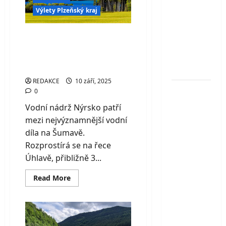
a
moře
Výlety Plzeňský kraj
plné
skvělým
zážitků
zázemím
Vodní nádrž Nýrsko –
pro
brána do šumavské
turisty i
přírody
cyklisty
REDAKCE
10 září, 2025
Skalní
0
vyhlídka
Vodní nádrž Nýrsko patří
Hlavatice
mezi nejvýznamnější vodní
–
díla na Šumavě.
ikonická
Rozprostírá se na řece
vyhlídka
Úhlavě, přibližně 3...
v Českém
ráji s
Read
Read More
more
výhledem
about
Vodní
na
nádrž
Nýrsko
Turnov,
–