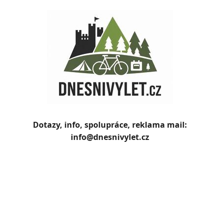
Skip
to
content
Dotazy, info, spolupráce, reklama mail:
info@dnesnivylet.cz