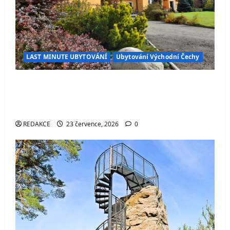
LAST MINUTE UBYTOVÁNÍ
Ubytování Východní Čechy
Penzion Podhorní mlýn – stylové ubytování
v Kostelci nad Orlicí s wellness, restaurací
a skvělým zázemím pro turisty i cyklisty
REDAKCE
23 července, 2026
0