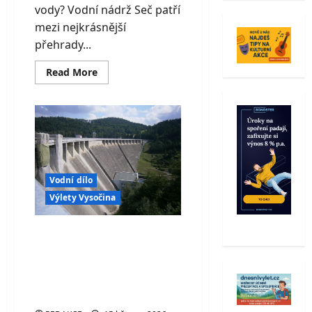
vody? Vodní nádrž Seč patří
mezi nejkrásnější
přehrady...
Read
Read More
more
about
Vodní
nádrž
Seč:
koupání,
výlety
i
krásná
příroda
Železných
Vodní dílo
hor
Výlety Vysočina
Vodní nádrž Vír na
Vysočině – klidná
perla v hlubokém
údolí řeky Svratky