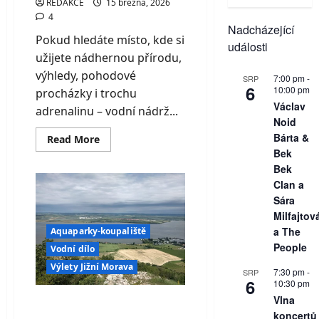
REDAKCE
15 března, 2026
4
Nadcházející
Pokud hledáte místo, kde si
události
užijete nádhernou přírodu,
výhledy, pohodové
7:00 pm
-
SRP
6
10:00 pm
procházky i trochu
Václav
adrenalinu – vodní nádrž...
Noid
Bárta &
Read
Read More
more
Bek
about
Vodní
Bek
nádrž
Clan a
Vír
na
Sára
Vysočině
Milfajtov
–
klidná
a The
Aquaparky-koupaliště
perla
People
v
Vodní dílo
hlubokém
Výlety Jižní Morava
údolí
7:30 pm
-
SRP
řeky
6
10:30 pm
Svratky
Vlna
Vodní nádrž Nové
koncertů