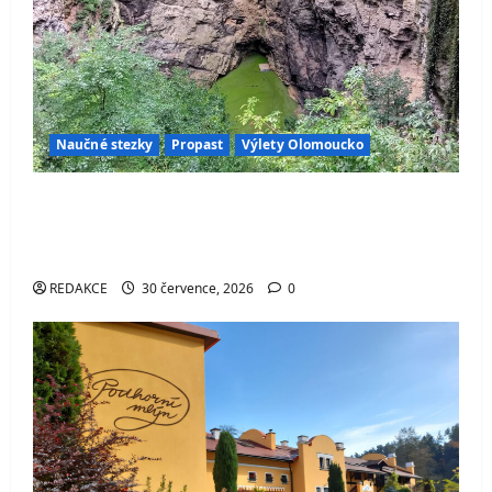
Naučné stezky
Propast
Výlety Olomoucko
Hranická propast – místo, které dodnes
ukrývá jedno z největších tajemství české
přírody
REDAKCE
30 července, 2026
0