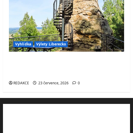
Vyhlídka
Výlety Liberecko
Skalní vyhlídka Hlavatice – ikonická
vyhlídka v Českém ráji s výhledem na
Turnov, Kozákov i údolí Jizery
REDAKCE
23 července, 2026
0
Rady a tipy
Výhodné ubytování v ČR