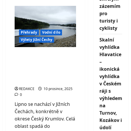
Vodní
zázemím
nádrž
Šance
pro
–
turisty i
tichý
strážce
cyklisty
pitné
Přehrady
Vodní dílo
vody
v
Skalní
Výlety Jižní Čechy
srdci
Beskyd
vyhlídka
Hlavatice
Cyklistický ráj Lipno:
–
nejlepší trasy pro
ikonická
rodiny, sportovce i e-
vyhlídka
biky
v Českém
REDAKCE
10 prosince, 2025
ráji s
0
výhledem
Lipno se nachází v Jižních
na
Čechách, konkrétně v
Turnov,
okrese Český Krumlov. Celá
Kozákov i
oblast spadá do
údolí