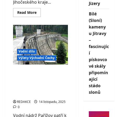
Jihočeského kraje...
Jizery
Read
Read More
Bílé
more
about
(Sloní)
Cyklistický
kameny
ráj
Lipno:
u Jítravy
nejlepší
trasy
–
pro
rodiny,
fascinujíc
sportovce
Vodní dílo
i
í
e-
Výlety Východní Čechy
pískovco
biky
vé skály
Vodní nádrž Pařížov
připomín
– technický unikát
ající
stádo
ukrytý v údolí
slonů
Doubravy
REDAKCE
14 listopadu, 2025
0
Vodní nádrž Pařížov patří k