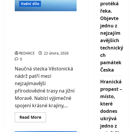
jižní
protéká
Vodní dílo
Moravy
s
řeka.
nejteplejší
vodou
Objevte
Naučná stezka
v
jednu z
Česku
Věstonická nádrž –
nejzajím
jedinečný svět lužní
avějších
krajiny pod Pálavou
technický
REDAKCE
22 února, 2026
ch
0
památek
Naučná stezka Věstonická
Česka
nádrž patří mezi
Hranická
nejzajímavější
propast –
přírodovědné trasy na jižní
místo,
Moravě. Nabízí výjimečné
které
spojení krásné krajiny,...
dodnes
Read
Read More
ukrývá
more
about
jedno z
Naučná