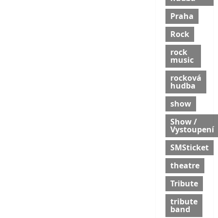
Praha
Rock
rock
music
rocková
hudba
show
Show /
Vystoupení
SMSticket
theatre
Tribute
tribute
band