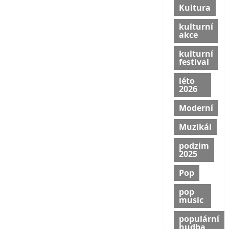
Kultura
kulturní
akce
kulturní
festival
léto
2026
Moderní
Muzikál
podzim
2025
Pop
pop
music
populární
hudba