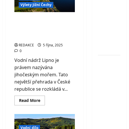
památka
Výlety Jižní Čechy
dodnes
na
řece
ukrývá
Svratce
Vodní nádrž Lipno –
jedno z
největších
jihočeské moře plné
tajemství
zážitků
české
REDAKCE
5 října, 2025
přírody
0
Vodní nádrž Lipno je
Penzion
právem nazývána
Podhorní
jihočeským mořem. Tato
mlýn –
největší přehrada v České
stylové
republice se rozkládá v...
ubytování
v Kostelci
Read
Read More
nad Orlicí
more
about
s
Vodní
nádrž
wellness,
Lipno
–
restaurací
Vodní dílo
jihočeské