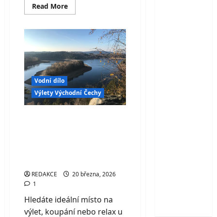
Read
Read More
more
about
Vodní
nádrž
Josefův
Důl
–
nejmladší
a
největší
přehrada
Vodní dílo
Jizerských
Výlety Východní Čechy
hor
Vodní nádrž Seč:
koupání, výlety i
krásná příroda
Železných hor
REDAKCE
20 března, 2026
1
Hledáte ideální místo na
výlet, koupání nebo relax u