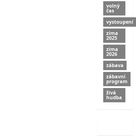
volný
čas
vystoupení
zima
2025
zima
2026
zábava
zábavní
program
živá
hudba