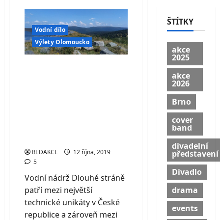
Vodní
nádrž
Nové
ŠTÍTKY
Mlýny
Vodní dílo
–
třpytivé
Výlety Olomoucko
moře
akce
pod
2025
Pálavou
Vodní nádrž Dlouhé
akce
stráně – technický
2026
div Jeseníků, který
Brno
vás ohromí výhledy i
cover
podzemní
band
elektrárnou
divadelní
REDAKCE
12 října, 2019
představení
5
Divadlo
Vodní nádrž Dlouhé stráně
patří mezi největší
drama
technické unikáty v České
events
republice a zároveň mezi