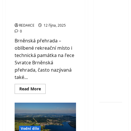
místo i technická
–
památka na řece
jedinečný
Svratce
ručně
vytesaný
REDAKCE
12 října, 2025
tunel,
0
kterým
Brněnská přehrada –
protéká
oblíbené rekreační místo i
řeka.
technická památka na řece
Objevte
Svratce Brněnská
jednu z
přehrada, často nazývaná
nejzajímavěj
také...
technických
Read
památek
Read More
more
Česka
about
Brněnská
přehrada
Hranická
–
oblíbené
propast –
rekreační
místo
místo,
i
Vodní dílo
technická
které