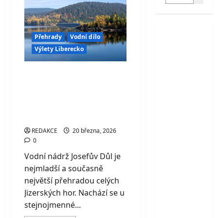
Přehrady
Vodní dílo
Výlety Liberecko
Vodní nádrž Josefův
Důl – nejmladší a
největší přehrada
Jizerských hor
REDAKCE
20 března, 2026
0
Vodní nádrž Josefův Důl je
nejmladší a současně
největší přehradou celých
Jizerských hor. Nachází se u
stejnojmenné...