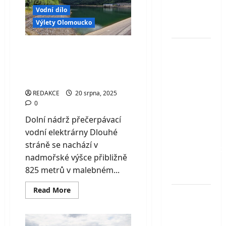
brána
Kozákov i
do
Vodní dílo
údolí
šumavské
přírody
Výlety Olomoucko
Jizery
Bílé
Dolní nádrž Dlouhé
(Sloní)
stráně – technický
kameny
skvost Jeseníků
u Jítravy
REDAKCE
20 srpna, 2025
–
0
fascinující
Dolní nádrž přečerpávací
pískovcové
vodní elektrárny Dlouhé
skály
stráně se nachází v
připomínající
nadmořské výšce přibližně
stádo
825 metrů v malebném...
slonů
Read
Read More
Celodenní
more
about
vstup do
Dolní
nádrž
Farmaparku
Dlouhé