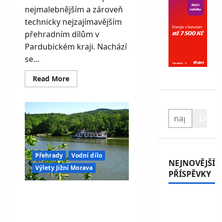
nejmalebnějším a zároveň
technicky nejzajímavějším
přehradním dílům v
Pardubickém kraji. Nachází
se...
Read
Read More
more
about
Vodní
nádrž
Pařížov
HLEDAT
–
technický
unikát
ukrytý
v
údolí
Přehrady
Vodní dílo
Doubravy
NEJNOVĚJŠÍ
Výlety Jižní Morava
PŘÍSPĚVKY
Brněnská přehrada –
Průrva
oblíbené rekreační
Ploučnice