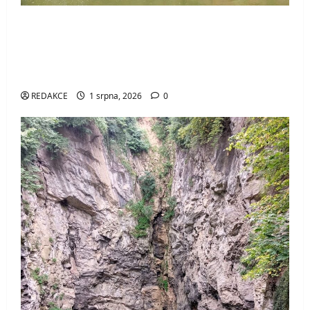
Průrva Ploučnice – jedinečný ručně
vytesaný tunel, kterým protéká řeka.
Objevte jednu z nejzajímavějších
technických památek Česka
REDAKCE
1 srpna, 2026
0